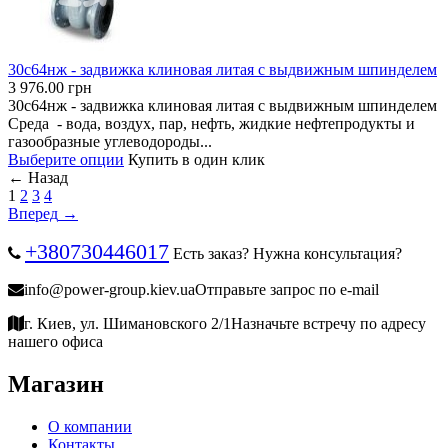
30с64нж - задвижка клиновая литая с выдвижным шпинделем
3 976.00
грн
30с64нж - задвижка клиновая литая с выдвижным шпинделем
Среда - вода, воздух, пар, нефть, жидкие нефтепродукты и
газообразные углеводороды...
Выберите опции
Купить в один клик
←
Назад
1
2
3
4
Вперед
→
+380730446017
Есть заказ? Нужна консультация?
info@power-group.kiev.ua
Отправьте запрос по e-mail
г. Киев, ул. Шимановского 2/1
Назначьте встречу по адресу
нашего офиса
Магазин
О компании
Контакты