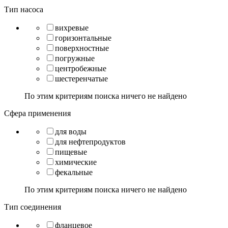
Тип насоса
вихревые
горизонтальные
поверхностные
погружные
центробежные
шестеренчатые
По этим критериям поиска ничего не найдено
Сфера применения
для воды
для нефтепродуктов
пищевые
химические
фекальные
По этим критериям поиска ничего не найдено
Тип соединения
фланцевое