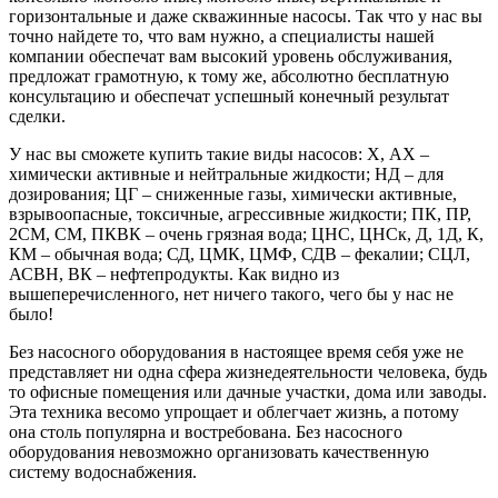
горизонтальные и даже скважинные насосы. Так что у нас вы
точно найдете то, что вам нужно, а специалисты нашей
компании обеспечат вам высокий уровень обслуживания,
предложат грамотную, к тому же, абсолютно бесплатную
консультацию и обеспечат успешный конечный результат
сделки.
У нас вы сможете купить такие виды насосов: Х, АХ –
химически активные и нейтральные жидкости; НД – для
дозирования; ЦГ – сниженные газы, химически активные,
взрывоопасные, токсичные, агрессивные жидкости; ПК, ПР,
2СМ, СМ, ПКВК – очень грязная вода; ЦНС, ЦНСк, Д, 1Д, К,
КМ – обычная вода; СД, ЦМК, ЦМФ, СДВ – фекалии; СЦЛ,
АСВН, ВК – нефтепродукты. Как видно из
вышеперечисленного, нет ничего такого, чего бы у нас не
было!
Без насосного оборудования в настоящее время себя уже не
представляет ни одна сфера жизнедеятельности человека, будь
то офисные помещения или дачные участки, дома или заводы.
Эта техника весомо упрощает и облегчает жизнь, а потому
она столь популярна и востребована. Без насосного
оборудования невозможно организовать качественную
систему водоснабжения.