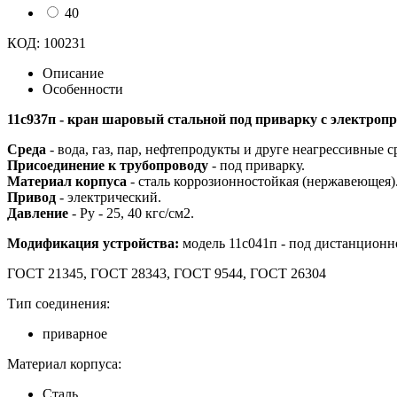
40
КОД:
100231
Описание
Особенности
11с937п - кран шаровый стальной под приварку с электроп
Среда
- вода, газ, пар, нефтепродукты и друге неагрессивные с
Присоединение к трубопроводу
- под приварку.
Материал корпуса
- сталь коррозионностойкая (нержавеющея)
Привод
- электрический.
Давление
- Pу - 25, 40 кгс/см2.
Модификация устройства:
модель 11с041п - под дистанционн
ГОСТ 21345, ГОСТ 28343, ГОСТ 9544, ГОСТ 26304
Тип соединения:
приварное
Материал корпуса:
Сталь