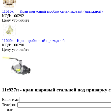
11б1бк — Кран конусный пробко-сальниковый (натяжной)
КОД:
100292
Цену уточняйте
11б6бк - Кран пробковый проходной
КОД:
100290
Цену уточняйте
11с937п - кран шаровый стальной под приварку 
Ваше имя
Телефон
— или —