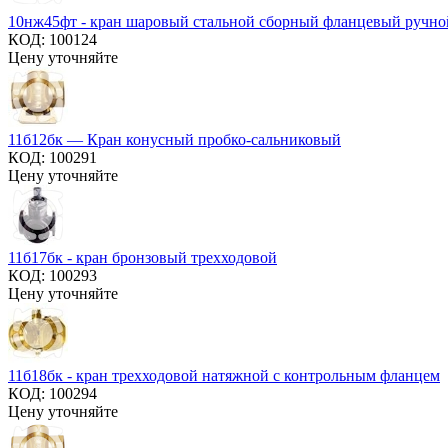
10нж45фт - кран шаровый стальной сборный фланцевый ручно
КОД:
100124
Цену уточняйте
11б12бк — Кран конусный пробко-сальниковый
КОД:
100291
Цену уточняйте
11б17бк - кран бронзовый трехходовой
КОД:
100293
Цену уточняйте
11б18бк - кран трехходовой натяжной с контрольным фланцем
КОД:
100294
Цену уточняйте