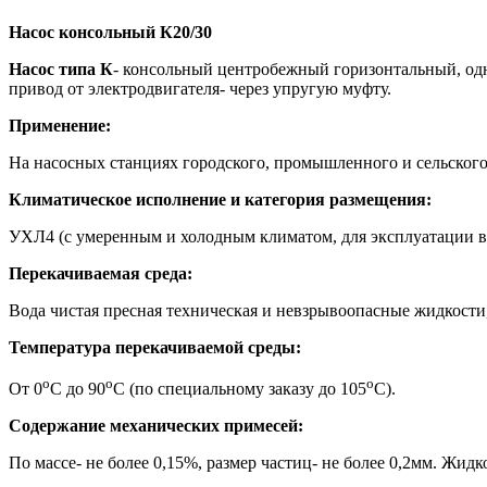
Насос консольный К20/30
Насос типа К
- консольный центробежный горизонтальный, одн
привод от электродвигателя- через упругую муфту.
Применение:
На насосных станциях городского, промышленного и сельского
Климатическое исполнение и категория размещения:
УХЛ4 (с умеренным и холодным климатом, для эксплуатации 
Перекачиваемая среда:
Вода чистая пресная техническая и невзрывоопасные жидкости, 
Температура перекачиваемой среды:
о
о
о
От 0
С до 90
С (по специальному заказу до 105
С).
Содержание механических примесей:
По массе- не более 0,15%, размер частиц- не более 0,2мм.
Жидко