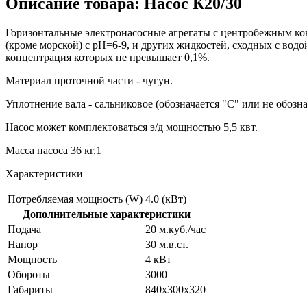
Описание товара: Насос К20/30
Горизонтальные электронасосные агрегаты с центробежным ко
(кроме морской) с рН=6-9, и других жидкостей, сходных с вод
концентрация которых не превышает 0,1%.
Материал проточной части - чугун.
Уплотнение вала - сальниковое (обозначается "С" или не обозна
Насос может комплектоваться э/д мощностью 5,5 квт.
Масса насоса 36 кг.1
Характеристики
Потребляемая мощность (W)
4.0 (кВт)
Дополнительные характеристики
Подача
20 м.куб./час
Напор
30 м.в.ст.
Мощность
4 кВт
Обороты
3000
Габариты
840х300х320