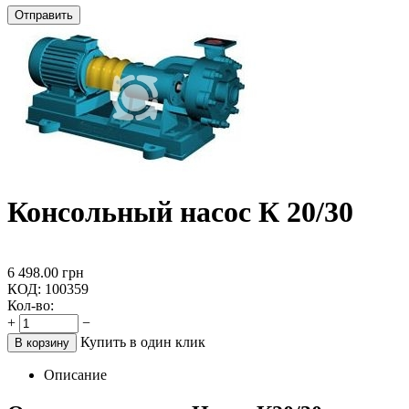
Отправить
Консольный насос К 20/30
6 498.00
грн
КОД:
100359
Кол-во:
+
−
Купить в один клик
В корзину
Описание