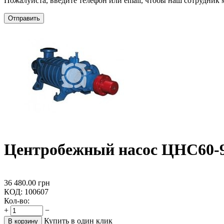
Пожалуйста, введите телефон или email, чтобы наш сотрудник м
Отправить
Центробежный насос ЦНС60-
36 480.00
грн
КОД:
100607
Кол-во:
+
−
Купить в один клик
В корзину