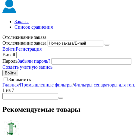
Заказы
Список сравнения
Отслеживание заказа
Отслеживание заказа
Войти
Регистрация
E-mail
Пароль
Забыли пароль?
Создать учетную запись
Войти
Запомнить
Главная
/
Промышленные фильтры
/
Фильтры сепараторы для топ
1
из
7
Рекомендуемые товары