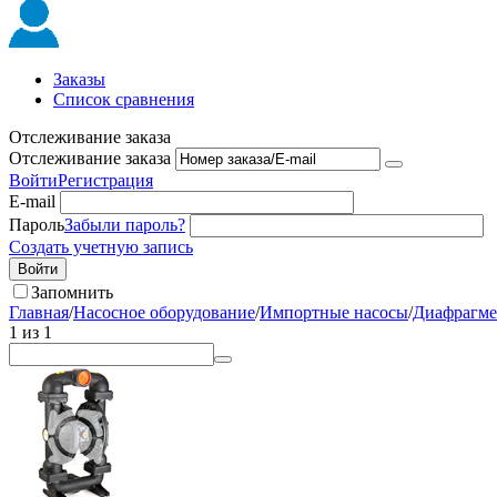
Заказы
Список сравнения
Отслеживание заказа
Отслеживание заказа
Войти
Регистрация
E-mail
Пароль
Забыли пароль?
Создать учетную запись
Войти
Запомнить
Главная
/
Насосное оборудование
/
Импортные насосы
/
Диафрагме
1
из
1