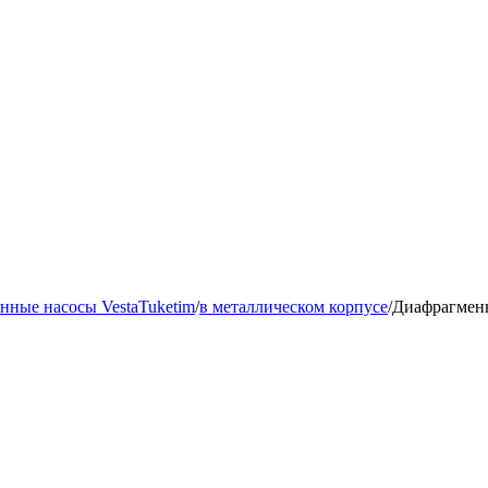
нные насосы VestaTuketim
/
в металлическом корпусе
/
Диафрагменн