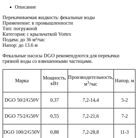
Описание
Перекачиваемая жидкость: фекальные воды
Применение: в промышленности
Тип: погружной
Категория: с крыльчаткой Vortex
Подача: до 36 м³/час
Напор: до 13.6 м
Фекальные насосы DGO рекомендуются для перекачки
грязной воды со взвешенными частицами.
Производительность,
Мощность,
Марка
Напор, м
3
кВт
м
/час
DGO 50/2/G50V
0,37
7,2-14,4
5-2
DGO 75/2/G50V
0,55
7,2-21,6
7-2
DGO 100/2/G50V
0,88
7,2-28,8
11-3