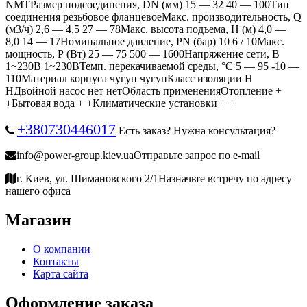
NMTРазмер подсоединения, DN (мм) 15 ― 32 40 ― 100Тип
соединения резьбовое фланцевоеМакс. производительность, Q
(м3/ч) 2,6 ― 4,5 27 ― 78Макс. высота подъема, Н (м) 4,0 ―
8,0 14 ― 17Номинальное давление, PN (бар) 10 6 / 10Макс.
мощность, Р (Вт) 25 ― 75 500 ― 1600Напряжение сети, В
1~230В 1~230ВТемп. перекачиваемой среды, °C 5 ― 95 -10 ―
110Материал корпуса чугун чугунКласс изоляции H
HДвойной насос нет нетОбласть примененияОтопление +
+Бытовая вода + +Климатические установки + +
+380730446017
Есть заказ? Нужна консультация?
info@power-group.kiev.ua
Отправьте запрос по e-mail
г. Киев, ул. Шимановского 2/1
Назначьте встречу по адресу
нашего офиса
Магазин
О компании
Контакты
Карта сайта
Оформление заказа