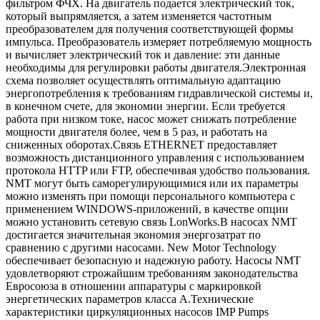
фильтром ФЧХ. На двигатель подается электрический ток,
который выпрямляется, а затем изменяется частотным
преобразователем для получения соответствующей формы
импульса. Преобразователь измеряет потребляемую мощность
и вычисляет электрический ток и давление: эти данные
необходимы для регулировки работы двигателя.Электронная
схема позволяет осуществлять оптимальную адаптацию
энергопотребления к требованиям гидравлической системы и,
в конечном счете, для экономии энергии. Если требуется
работа при низком токе, насос может снижать потребление
мощности двигателя более, чем в 5 раз, и работать на
сниженных оборотах.Связь ETHERNET предоставляет
возможность дистанционного управления с использованием
протокола HTTP или FTP, обеспечивая удобство пользования.
NMT могут быть саморегулирующимися или их параметры
можно изменять при помощи персонального компьютера с
применением WINDOWS-приложений, в качестве опции
можно установить сетевую связь LonWorks.В насосах NMT
достигается значительная экономия энергозатрат по
сравнению с другими насосами. New Motor Technology
обеспечивает безопасную и надежную работу. Насосы NMT
удовлетворяют строжайшим требованиям законодательства
Евросоюза в отношении аппаратуры с маркировкой
энергетических параметров класса A.Технические
характеристики циркуляционных насосов IMP Pumps