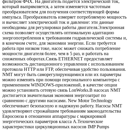
фильтром ФЧХ. На двигатель подается электрический ток,
который выпрямляется, а затем изменяется частотным
преобразователем для получения соответствующей формы
импульса. Преобразователь измеряет потребляемую мощность
и вычисляет электрический ток и давление: эти данные
необходимы для регулировки работы двигателя.Электронная
схема позволяет осуществлять оптимальную адаптацию
энергопотребления к требованиям гидравлической системы и,
в конечном счете, для экономии энергии. Если требуется
работа при низком токе, насос может снижать потребление
мощности двигателя более, чем в 5 раз, и работать на
сниженных оборотах.Связь ETHERNET предоставляет
возможность дистанционного управления с использованием
протокола HTTP или FTP, обеспечивая удобство пользования.
NMT могут быть саморегулирующимися или их параметры
можно изменять при помощи персонального компьютера с
применением WINDOWS-приложений, в качестве опции
можно установить сетевую связь LonWorks.В насосах NMT
достигается значительная экономия энергозатрат по
сравнению с другими насосами. New Motor Technology
обеспечивает безопасную и надежную работу. Насосы NMT
удовлетворяют строжайшим требованиям законодательства
Евросоюза в отношении аппаратуры с маркировкой
энергетических параметров класса A.Технические
характеристики циркуляционных насосов IMP Pumps