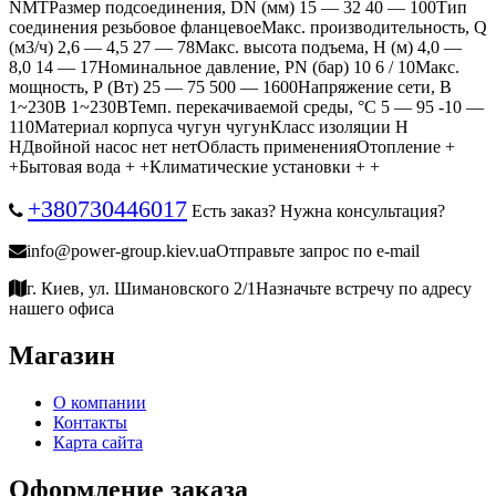
NMTРазмер подсоединения, DN (мм) 15 ― 32 40 ― 100Тип
соединения резьбовое фланцевоеМакс. производительность, Q
(м3/ч) 2,6 ― 4,5 27 ― 78Макс. высота подъема, Н (м) 4,0 ―
8,0 14 ― 17Номинальное давление, PN (бар) 10 6 / 10Макс.
мощность, Р (Вт) 25 ― 75 500 ― 1600Напряжение сети, В
1~230В 1~230ВТемп. перекачиваемой среды, °C 5 ― 95 -10 ―
110Материал корпуса чугун чугунКласс изоляции H
HДвойной насос нет нетОбласть примененияОтопление +
+Бытовая вода + +Климатические установки + +
+380730446017
Есть заказ? Нужна консультация?
info@power-group.kiev.ua
Отправьте запрос по e-mail
г. Киев, ул. Шимановского 2/1
Назначьте встречу по адресу
нашего офиса
Магазин
О компании
Контакты
Карта сайта
Оформление заказа