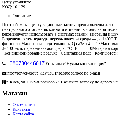
Цену уточняйте
КОД:
101129
Описание
Центробежные циркуляционные насосы предназначены для пере
центрального отопления, климатизационно-холодильной техни
рекомендуется использовать в системах зданий, вибрация и шу
Разрешенная температура перекачиваемой среды ― до 140°C.
фланцевоеМакс. производительность, Q (м3/ч) 4 ― 13Макс. выс
3~400Темп. перекачиваемой среды, °C -10 ... +110Материал 
+Кондиционирование воздуха +Санитарная вода +Компьютерна
+380730446017
Есть заказ? Нужна консультация?
info@power-group.kiev.ua
Отправьте запрос по e-mail
г. Киев, ул. Шимановского 2/1
Назначьте встречу по адресу н
Магазин
О компании
Контакты
Карта сайта