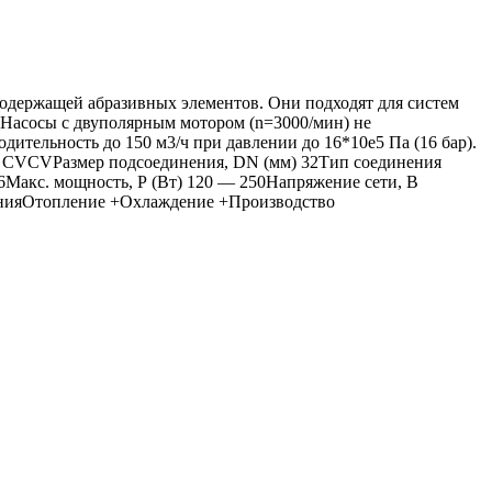
одержащей абразивных элементов. Они подходят для систем
 Насосы с двуполярным мотором (n=3000/мин) не
ительность до 150 м3/ч при давлении до 16*10e5 Па (16 бар).
s CVCVРазмер подсоединения, DN (мм) 32Тип соединения
16Макс. мощность, Р (Вт) 120 ― 250Напряжение сети, В
ненияОтопление +Охлаждение +Производство