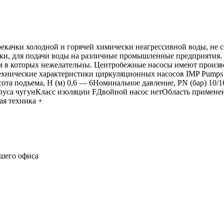
качки холодной и горячей химически неагрессивной воды, не с
ки, для подачи воды на различные промышленные предприятия.
м в которых нежелательны. Центробежные насосы имеют производ
Технические характеристики циркуляционных насосов IMP Pump
ота подъема, Н (м) 0,6 ― 6Номинальное давление, PN (бар) 10/
корпуса чугунКласс изоляции FДвойной насос нетОбласть приме
я техника +
ашего офиса