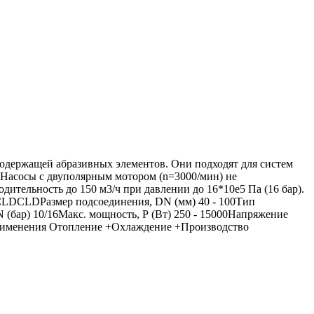
одержащей абразивных элементов. Они подходят для систем
 Насосы с двуполярным мотором (n=3000/мин) не
ительность до 150 м3/ч при давлении до 16*10e5 Па (16 бар).
 CLDCLDРазмер подсоединения, DN (мм) 40 - 100Тип
N (бар) 10/16Макс. мощность, Р (Вт) 250 - 15000Напряжение
 применения Отопление +Охлаждение +Производство