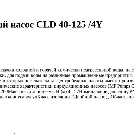
 насос CLD 40-125 /4Y
качки холодной и горячей химически неагрессивной воды, не с
ки, для подачи воды на различные промышленные предприятия.
м в которых нежелательны. Центробежные насосы имеют производ
ехнические характеристики циркуляционных насосов IMP Pumps
 260Макс. высота подъема, Н (м) 4 - 57Номинальное давление, P
териал корпуса чугунКласс изоляции FДвойной насос даОбласть