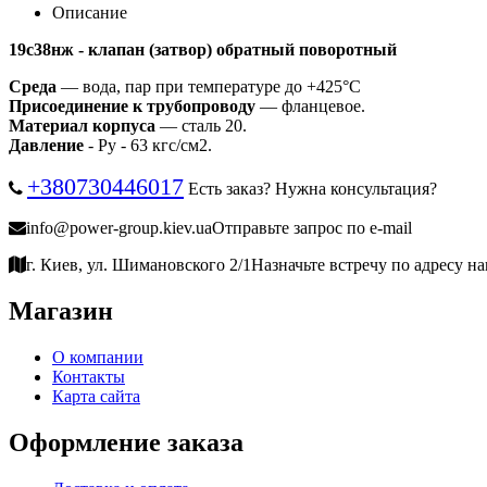
Описание
19с38нж - клапан (затвор) обратный поворотный
Среда
— вода, пар при температуре до +425°С
Присоединение к трубопроводу
— фланцевое.
Материал корпуса
— сталь 20.
Давление
- Pу - 63 кгс/см2.
+380730446017
Есть заказ? Нужна консультация?
info@power-group.kiev.ua
Отправьте запрос по e-mail
г. Киев, ул. Шимановского 2/1
Назначьте встречу по адресу н
Магазин
О компании
Контакты
Карта сайта
Оформление заказа