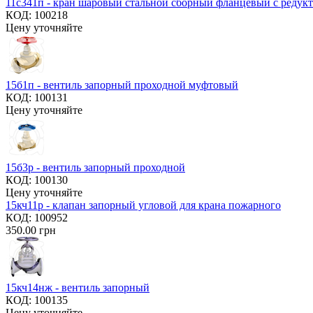
11с341п - кран шаровый стальной сборный фланцевый с редук
КОД:
100218
Цену уточняйте
15б1п - вентиль запорный проходной муфтовый
КОД:
100131
Цену уточняйте
15б3р - вентиль запорный проходной
КОД:
100130
Цену уточняйте
15кч11р - клапан запорный угловой для крана пожарного
КОД:
100952
350.00
грн
15кч14нж - вентиль запорный
КОД:
100135
Цену уточняйте